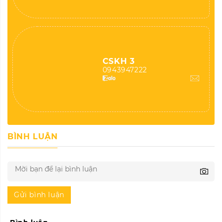
CSKH 3
0943947222
BÌNH LUẬN
Gửi bình luận