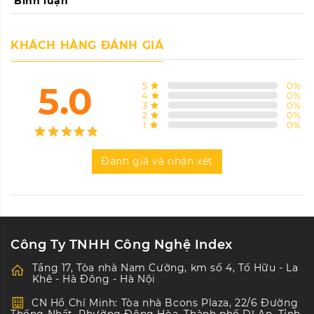
Bình luận
KHÁCH HÀNG ĐÁNH GIÁ
5.0
5
0
%
4
0
%
3
0
%
2
0
%
1
0
%
Đánh giá và nhận xét
Công Ty TNHH Công Nghệ Index
Tầng 17, Tòa nhà Nam Cường, km số 4, Tố Hữu - La
Khê - Hà Đông - Hà Nội
CN Hồ Chí Minh: Tòa nhà Bcons Plaza, 22/6 Đường
Thống Nhất, Phường Đông Hòa, Thành phố Dĩ An, Tỉnh