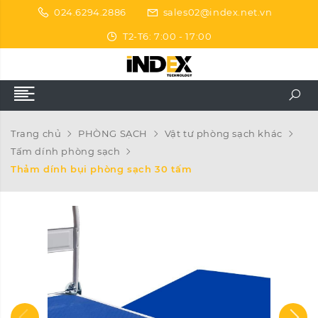
024.6294.2886
sales02@index.net.vn
T2-T6: 7:00 - 17:00
Trang chủ
PHÒNG SẠCH
Vật tư phòng sạch khác
Tấm dính phòng sạch
Thảm dính bụi phòng sạch 30 tấm