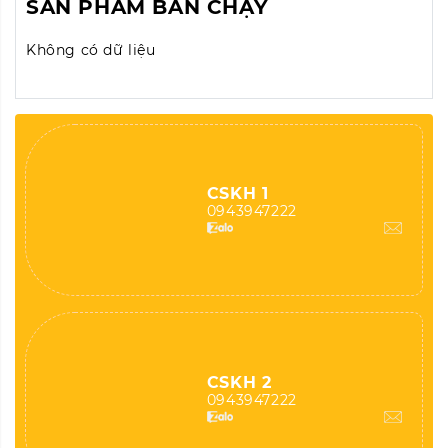
SẢN PHẨM BÁN CHẠY
Không có dữ liệu
CSKH 1
0943947222
CSKH 2
0943947222