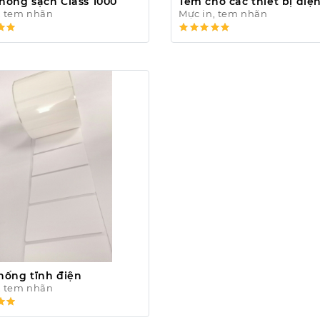
hòng sạch Class 1000
Tem cho các thiết bị điệ
, tem nhãn
Mực in, tem nhãn
hống tĩnh điện
, tem nhãn