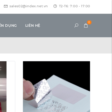
sales02@index.net.vn
T2-T6: 7:00 - 17:00
0
ỂN DỤNG
LIÊN HỆ