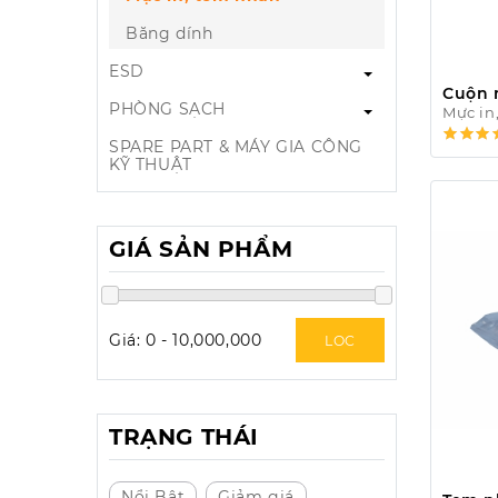
Băng dính
ESD
Cuộn m
PHÒNG SẠCH
Mực in
SPARE PART & MÁY GIA CÔNG
KỸ THUẬT
GIÁ SẢN PHẨM
Giá:
0
-
10,000,000
LOC
TRẠNG THÁI
Nổi Bật
Giảm giá