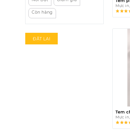
Tem p
Mực in
Còn hàng
ĐẶT LẠI
Tem c
Mực in