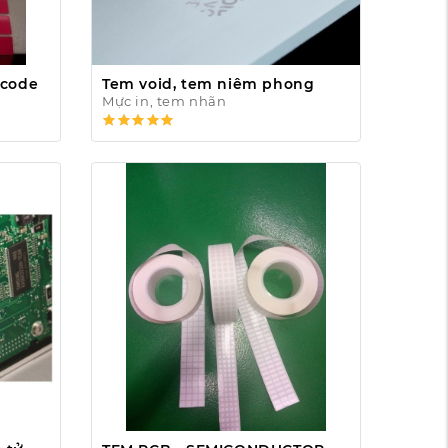
rcode
Tem void, tem niêm phong
Mực in, tem nhãn