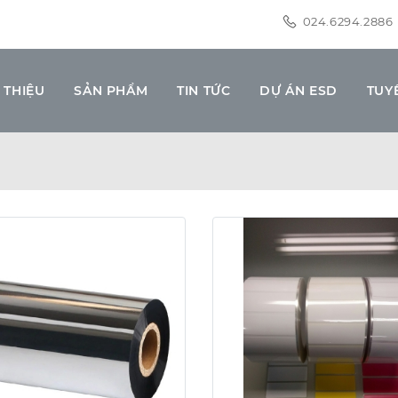
024.6294.2886
 THIỆU
SẢN PHẨM
TIN TỨC
DỰ ÁN ESD
TUY