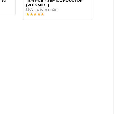
n tử
TEM PCB - SEMICONDUCTOR
(POLYMIDE)
Mực in, tem nhãn