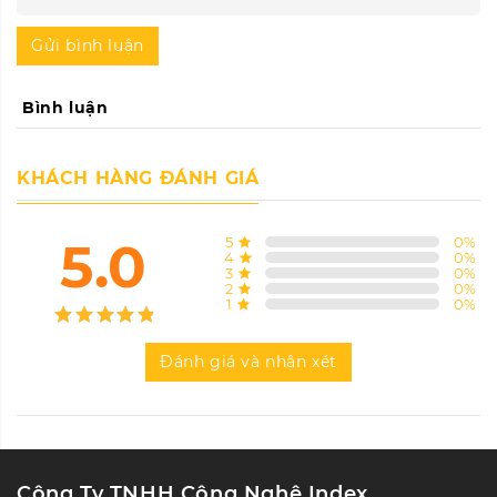
Gửi bình luận
Bình luận
KHÁCH HÀNG ĐÁNH GIÁ
5.0
5
0
%
4
0
%
3
0
%
2
0
%
1
0
%
Đánh giá và nhận xét
Công Ty TNHH Công Nghệ Index