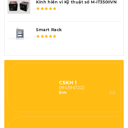
Kính hiển vi Kỹ thuật số M-IT350IIVN
Smart Rack
CSKH 1
0943947222