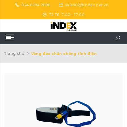
024.6294.2886
sales02@index.net.vn
T2-T6: 7:00 - 17:00
Trang chủ
Vòng đeo chân chống tĩnh điện