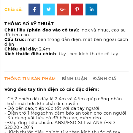
Chia sẻ:
THÔNG SỐ KỸ THUẬT
Chất liệu (phần đeo vào cổ tay)
: Inox và nhựa, cao su
độ bền cao.
Cấu trúc:
mặt bên trong dẫn điện, mặt bên ngoài cách
điện
Chiều dài dây
: 2.4m
Kích thước điều chỉnh
: tùy theo kích thước cổ tay
THÔNG TIN SẢN PHẨM
BÌNH LUẬN
ĐÁNH GIÁ
Vòng đeo tay tĩnh điện có các đặc điểm:
- Có 2 chiều dài dây là 2.4m và 4.5m giúp công nhân
thoải mái hơn khi phải di chuyển
- Độ bền cao, tiếp xúc tốt với da tay người
- Điện trở 1 Megaohm đảm bảo an toàn cho con người
- Sử dụng vật liệu có độ bền cao, mềm dẻo.
- Đáp ứng tiêu chuẩn: ANSI/ESD S1.1 và ANSI/ESD
S20.20 - 2014
- Kích thước điều chỉnh: tùy theo kích thước cổ tay