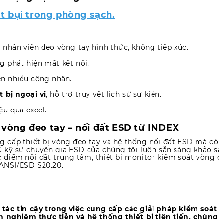
t bụi trong phòng sạch.
g nhân viên đeo vòng tay hình thức, không tiếp xúc.
g phát hiện mất kết nối.
n nhiều công nhân.
 bị ngoại vi
, hỗ trợ truy vết lịch sử sự kiện.
iệu qua excel.
g vòng đeo tay – nối đất ESD từ INDEX
 cấp thiết bị vòng đeo tay và hệ thống nối đất ESD mà c
gũ kỹ sư chuyên gia ESD của chúng tôi luôn sẵn sàng khảo sá
ác điểm nối đất trung tâm, thiết bị monitor kiểm soát vòng 
 ANSI/ESD S20.20.
ác tin cậy trong việc cung cấp các giải pháp kiểm soát
 nghiệm thực tiễn và hệ thống thiết bị tiên tiến, chúng 