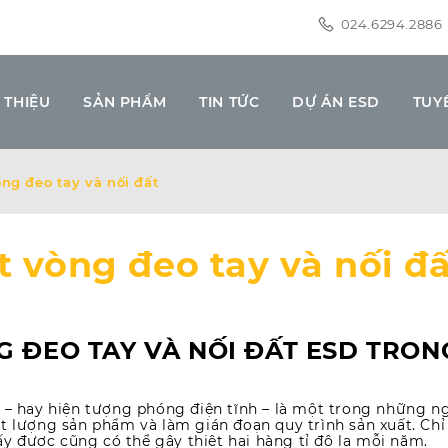
024.6294.2886
 THIỆU
SẢN PHẨM
TIN TỨC
DỰ ÁN ESD
TUY
ng đeo tay và nối đất
 vòng đeo tay và nối đấ
G ĐEO TAY VÀ NỐI ĐẤT ESD TRON
 – hay hiện tượng phóng điện tĩnh – là một trong những n
t lượng sản phẩm và làm gián đoạn quy trình sản xuất. Ch
 được cũng có thể gây thiệt hại hàng tỉ đô la mỗi năm.