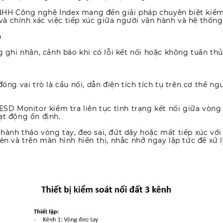
NHH Công nghệ Index mang đến giải pháp chuyên biệt kiểm
 và chính xác việc tiếp xúc giữa người vận hành và hệ thống
n
g ghi nhận, cảnh báo khi có lỗi kết nối hoặc không tuân thủ
đóng vai trò là cầu nối, dẫn điện tích tích tụ trên cơ thể ng
 ESD Monitor kiểm tra liên tục tình trạng kết nối giữa vòng 
ạt động ổn định.
 hành tháo vòng tay, đeo sai, đứt dây hoặc mất tiếp xúc với
èn và trên màn hình hiển thị, nhắc nhở ngay lập tức để xử l