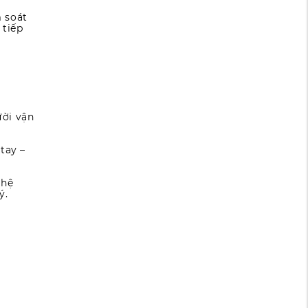
 soát
 tiếp
ười vận
tay –
 hệ
ý.