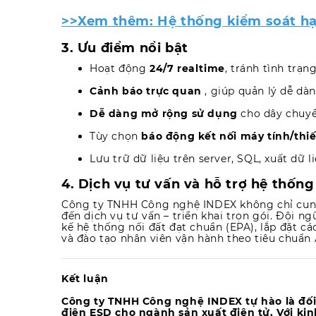
>>Xem thêm: Hệ thống kiểm soát hạ
3. Ưu điểm nổi bật
Hoạt động
24/7 realtime
, tránh tình trạn
Cảnh báo trực quan
, giúp quản lý dễ dàn
Dễ dàng mở rộng sử dụng
cho dây chuyề
Tùy chọn
báo động kết nối máy tính/thiết
Lưu trữ dữ liệu trên server, SQL, xuất dữ l
4. Dịch vụ tư vấn và hỗ trợ hệ thốn
Công ty TNHH Công nghệ INDEX không chỉ cung
đến dịch vụ tư vấn – triển khai trọn gói. Đội n
kế hệ thống nối đất đạt chuẩn (EPA), lắp đặt c
và đào tạo nhân viên vận hành theo tiêu chuẩn
Kết luận
Công ty TNHH Công nghệ INDEX tự hào là đối t
điện ESD cho ngành sản xuất điện tử. Với kinh