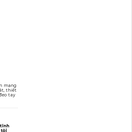
òn mang
t, thiết
đeo tay
 tĩnh
tôi