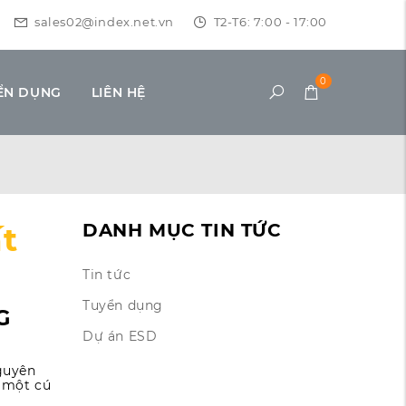
sales02@index.net.vn
T2-T6: 7:00 - 17:00
0
ỂN DỤNG
LIÊN HỆ
DANH MỤC TIN TỨC
t
Tin tức
Tuyển dụng
G
Dự án ESD
guyên
ỉ một cú