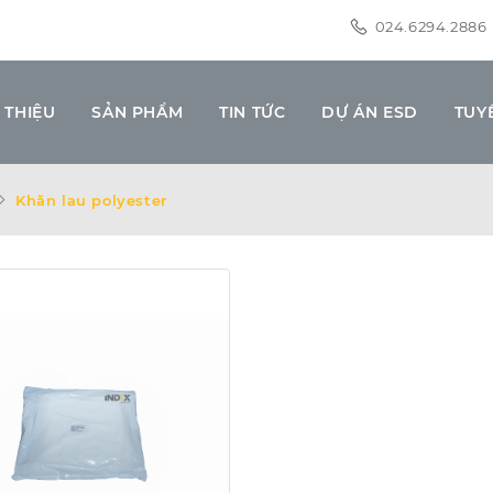
024.6294.2886
 THIỆU
SẢN PHẨM
TIN TỨC
DỰ ÁN ESD
TUY
Khăn lau polyester