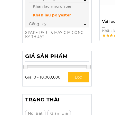
Khăn lau microfiber
Khăn lau polyester
Vải la
Găng tay
...
Khăn l
SPARE PART & MÁY GIA CÔNG
KỸ THUẬT
GIÁ SẢN PHẨM
Giá:
0
-
10,000,000
LOC
TRẠNG THÁI
Nổi Bật
Giảm giá