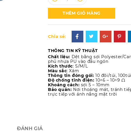
THÊM GIỎ HÀNG
Chia sẻ:
THÔNG TIN KỸ THUẬT
Chất liệu:
Dệt bằng sợi Polyester/Ca
phủ nhựa PU vào đầu ngón
Kích thước
: S/M/L
Màu sắc
: Xám
Thông tin đóng gói:
10 đôi/túi, 100t
Độ chống tĩnh điện:
10^6 – 10^9 Ω
Khoảng cách:
sợi 5 – 10mm
Bảo quản:
Nơi thoáng mát, tránh tiế
trực tiếp với ánh nắng mặt trời
ĐÁNH GIÁ