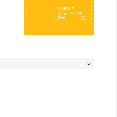
CSKH 3
0943947222