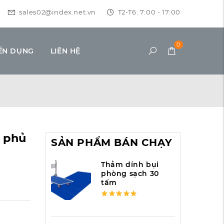
sales02@index.net.vn
T2-T6: 7:00 - 17:00
0
ỂN DỤNG
LIÊN HỆ
 phủ
SẢN PHẨM BÁN CHẠY
Thảm dính bụi
phòng sạch 30
tấm