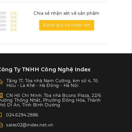
0
%
Chia sẻ nhận xét về sản phẩm
0
%
0
%
Đánh giá và nhận xét
0
%
0
%
Công Ty TNHH Công Nghệ Index
Tầng 17, Tòa nhà Nam Cường, km số 4, Tố
Hữu - La Khê - Hà Đông - Hà Nội
CN Hồ Chí Minh: Tòa nhà Bcons Plaza, 22/6
ường Thống Nhất, Phường Đông Hòa, Thành
hố Dĩ An, Tỉnh Bình Dương
024.6294.2886
sales02@index.net.vn