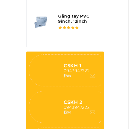
Găng tay PVC
9inch, 12inch
CSKH 1
0943947222
CSKH 2
0943947222