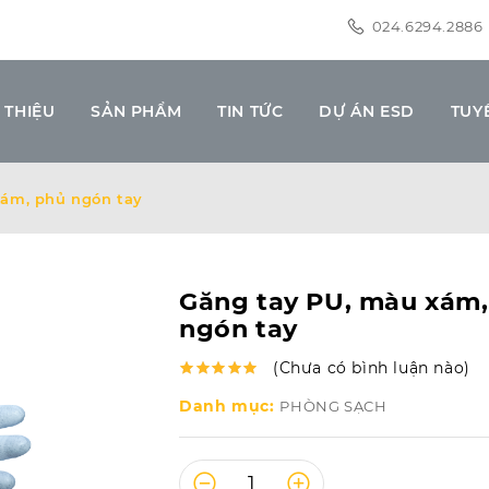
024.6294.2886
 THIỆU
SẢN PHẨM
TIN TỨC
DỰ ÁN ESD
TUY
xám, phủ ngón tay
Găng tay PU, màu xám,
ngón tay
(Chưa có bình luận nào)
Danh mục:
PHÒNG SẠCH