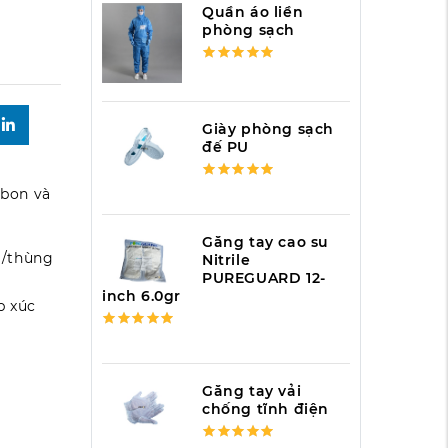
Quần áo liền
phòng sạch
Giày phòng sạch
đế PU
rbon và
Găng tay cao su
úi/thùng
Nitrile
PUREGUARD 12-
inch 6.0gr
p xúc
Găng tay vải
chống tĩnh điện