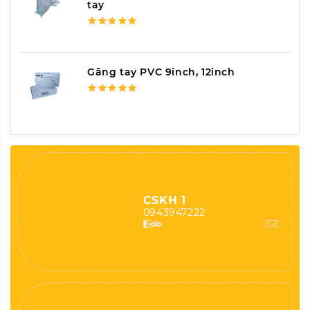
tay
Găng tay PVC 9inch, 12inch
CSKH 1
0943947222