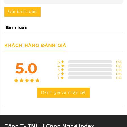
Gửi bình luận
Bình luận
KHÁCH HÀNG ĐÁNH GIÁ
5.0
5
0
%
4
0
%
3
0
%
2
0
%
1
0
%
Đánh giá và nhận xét
Công Ty TNHH Công Nghệ Index