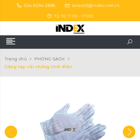
024.6294.2886
sales02@index.net.vn
T2-T6: 7:00 - 17:00
Trang chủ
PHÒNG SẠCH
Găng tay vải chống tĩnh điện