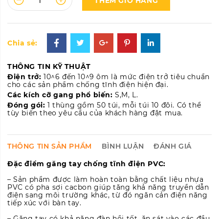
THÊM GIỎ HÀNG
Chia sẻ:
THÔNG TIN KỸ THUẬT
Điện trở:
10^6 đến 10^9 ôm là mức điện trở tiêu chuẩn
cho các sản phẩm chống tĩnh điện hiện đại.
Các kích cỡ gang phổ biến:
S,M, L.
Đóng gói:
1 thùng gồm 50 túi, mỗi túi 10 đôi. Có thể
tùy biến theo yêu cầu của khách hàng đặt mua.
THÔNG TIN SẢN PHẨM
BÌNH LUẬN
ĐÁNH GIÁ
Đặc điểm găng tay chống tĩnh điện PVC:
– Sản phẩm được làm hoàn toàn bằng chất liệu nhựa
PVC có pha sợi cacbon giúp tăng khả năng truyền dẫn
điện sang môi trường khác, từ đó ngăn cản điện năng
tiếp xúc với bàn tay.
– Găng tay có khả năng đàn hồi tốt, ăn sát vào các đầu